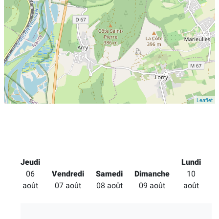
Leaflet
Jeudi
Lundi
M
06
Vendredi
Samedi
Dimanche
10
août
07 août
08 août
09 août
août
a