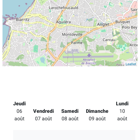
Leaflet
Jeudi
Lundi
M
06
Vendredi
Samedi
Dimanche
10
août
07 août
08 août
09 août
août
a