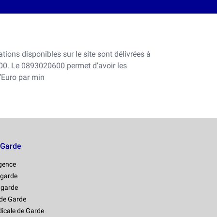
ations disponibles sur le site sont délivrées à
00. Le 0893020600 permet d’avoir les
d’Euro par min
 Garde
rgence
 garde
 garde
de Garde
icale de Garde