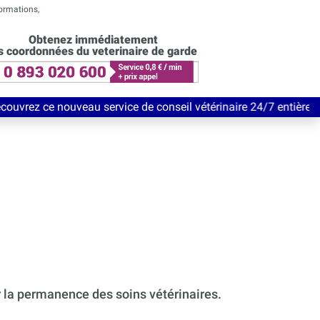
formations,
Obtenez immédiatement
s coordonnées du veterinaire de garde
eau service de conseil vétérinaire 24/7 entièrement Gratuit jusq
r la permanence des soins vétérinaires.