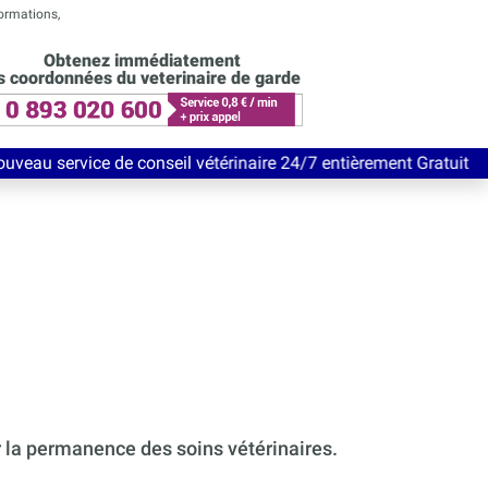
formations,
Obtenez immédiatement
s coordonnées du veterinaire de garde
 conseil vétérinaire 24/7 entièrement Gratuit jusqu'au 31 juille
r la permanence des soins vétérinaires.