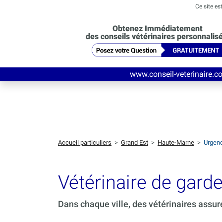
Ce site es
Obtenez Immédiatement
des conseils vétérinaires personnalis
www.conseil-veterinaire.com
:Découvrez ce
Accueil particuliers
>
Grand Est
>
Haute-Marne
>
Urgenc
Vétérinaire de ga
Dans chaque ville, des vétérinaires assur