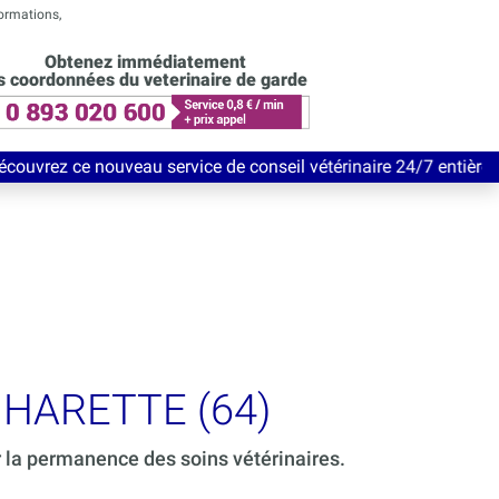
formations,
Obtenez immédiatement
s coordonnées du veterinaire de garde
eau service de conseil vétérinaire 24/7 entièrement Gratuit jus
NHARETTE (64)
r la permanence des soins vétérinaires.