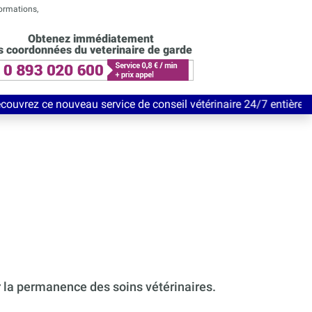
formations,
Obtenez immédiatement
s coordonnées du veterinaire de garde
eau service de conseil vétérinaire 24/7 entièrement Gratuit jusq
r la permanence des soins vétérinaires.