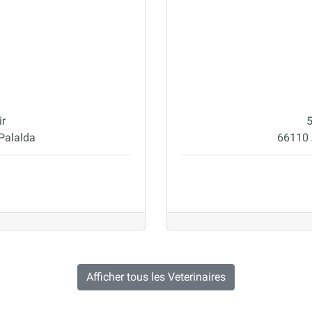
ir
5
Palalda
66110 
Afficher tous les Veterinaires