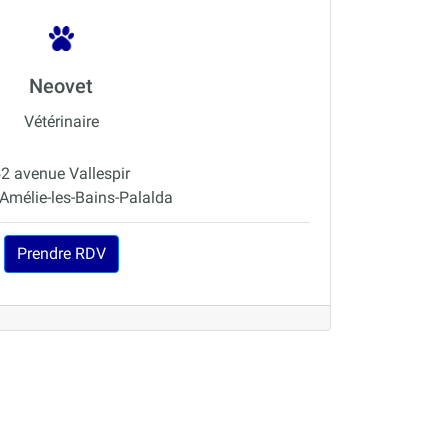
Neovet
Vétérinaire
2 avenue Vallespir
Amélie-les-Bains-Palalda
Prendre RDV