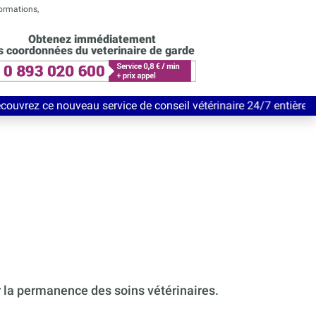
formations,
Obtenez immédiatement
s coordonnées du veterinaire de garde
ouveau service de conseil vétérinaire 24/7 entièrement Gratuit j
r la permanence des soins vétérinaires.