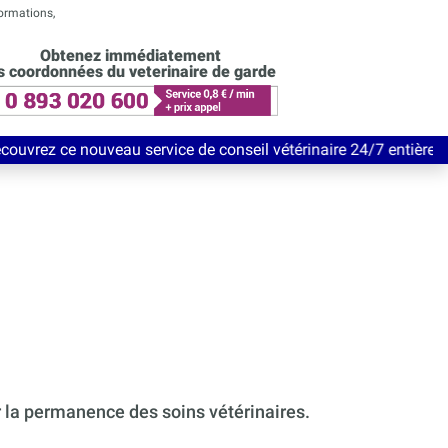
formations,
Obtenez immédiatement
s coordonnées du veterinaire de garde
au service de conseil vétérinaire 24/7 entièrement Gratuit jusq
r la permanence des soins vétérinaires.