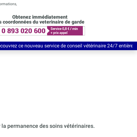
formations,
Obtenez immédiatement
s coordonnées du veterinaire de garde
eau service de conseil vétérinaire 24/7 entièrement Gratuit jusq
r la permanence des soins vétérinaires.