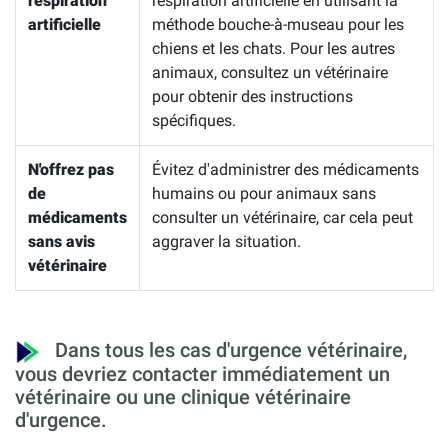
respiration
respiration artificielle en utilisant la
artificielle
méthode bouche-à-museau pour les
chiens et les chats. Pour les autres
animaux, consultez un vétérinaire
pour obtenir des instructions
spécifiques.
N'offrez pas
Évitez d'administrer des médicaments
de
humains ou pour animaux sans
médicaments
consulter un vétérinaire, car cela peut
sans avis
aggraver la situation.
vétérinaire
Dans tous les cas d'urgence vétérinaire,
vous devriez contacter immédiatement un
vétérinaire ou une clinique vétérinaire
d'urgence.