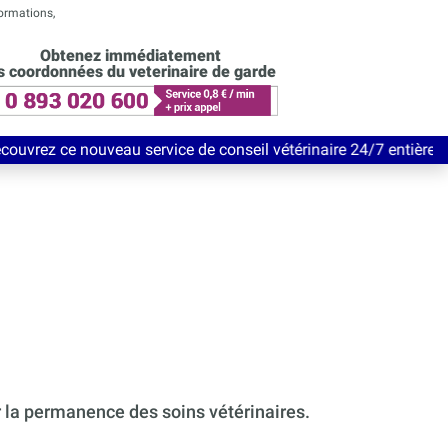
formations,
Obtenez immédiatement
s coordonnées du veterinaire de garde
au service de conseil vétérinaire 24/7 entièrement Gratuit jusq
r la permanence des soins vétérinaires.