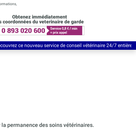
formations,
Obtenez immédiatement
s coordonnées du veterinaire de garde
au service de conseil vétérinaire 24/7 entièrement Gratuit jusq
r la permanence des soins vétérinaires.