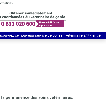
formations,
Obtenez immédiatement
s coordonnées du veterinaire de garde
au service de conseil vétérinaire 24/7 entièrement Gratuit jusq
r la permanence des soins vétérinaires.